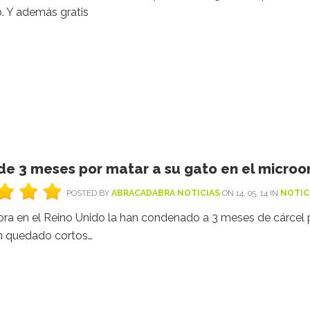
. Y además gratis
de 3 meses por matar a su gato en el micro
POSTED BY
ABRACADABRA NOTICIAS
ON 14, 05, 14 IN
NOTIC
ora en el Reino Unido la han condenado a 3 meses de cárcel 
n quedado cortos…