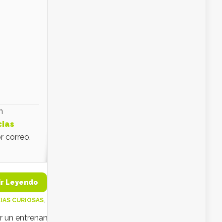
n
cias
r correo.
ir Leyendo
IAS CURIOSAS
,
NOTICIAS CURIOSAS DEL MUNDO
er un entrenamiento satisfactorio y digámoslo