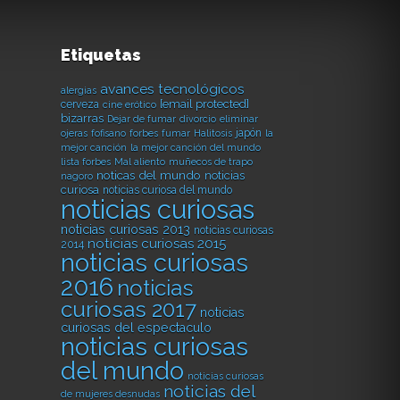
Etiquetas
avances tecnológicos
alergias
[email protected]
cerveza
cine erótico
bizarras
Dejar de fumar
divorcio
eliminar
japón
ojeras
fofisano
forbes
fumar
Halitosis
la
mejor canción
la mejor canción del mundo
lista forbes
Mal aliento
muñecos de trapo
noticas del mundo
noticias
nagoro
curiosa
noticias curiosa del mundo
noticias curiosas
noticias curiosas 2013
noticias curiosas
noticias curiosas 2015
2014
noticias curiosas
2016
noticias
curiosas 2017
noticias
curiosas del espectaculo
noticias curiosas
del mundo
noticias curiosas
noticias del
de mujeres desnudas