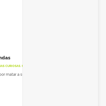
Seguir Leyendo
ondas
IAS CURIOSAS
,
NOTICIAS CURIOSAS DEL MUNDO
por matar a su gato en el microondas, para mí
Seguir Leyendo