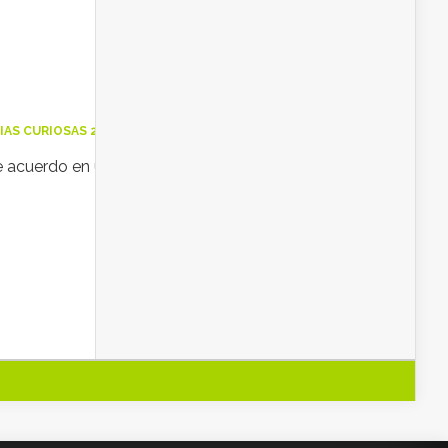
IAS CURIOSAS 2014
,
NOTICIAS CURIOSAS DEL MUNDO
 acuerdo en unos y desacuerdo en otras, el
Seguir Leyendo