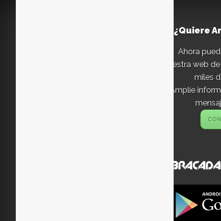
¿Quiere A
Ahora pued
nuestra web de 
miles d
Amplíe inform
mensaje
CON