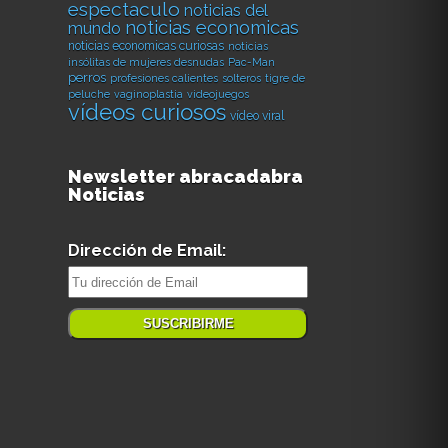
espectaculo
noticias del
noticias economicas
mundo
noticias economicas curiosas
noticias
insólitas de mujeres desnudas
Pac-Man
perros
profesiones calientes
solteros
tigre de
peluche
vaginoplastia
videojuegos
vídeos curiosos
vídeo viral
Newsletter abracadabra
Noticias
Dirección de Email: