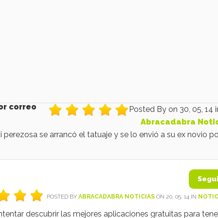
por correo
Posted By
on 30, 05, 14 i
Abracadabra Noti
 perezosa se arrancó el tatuaje y se lo envió a su ex novio po
Segu
POSTED BY
ABRACADABRA NOTICIAS
ON 20, 05, 14 IN
NOTIC
tentar descubrir las mejores aplicaciones gratuitas para ten