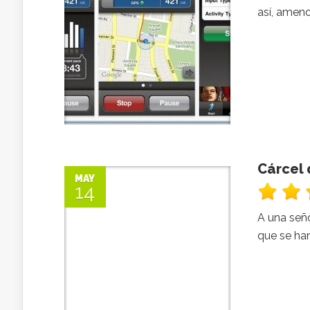
así, ameno
Cárcel 
MAY
14
A una señ
que se ha