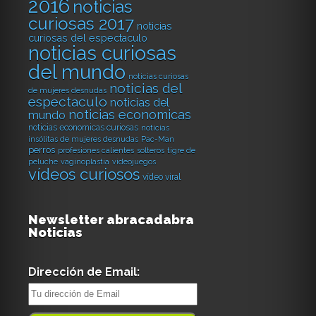
2016
noticias
curiosas 2017
noticias
curiosas del espectaculo
noticias curiosas
del mundo
noticias curiosas
noticias del
de mujeres desnudas
espectaculo
noticias del
noticias economicas
mundo
noticias economicas curiosas
noticias
insólitas de mujeres desnudas
Pac-Man
perros
profesiones calientes
solteros
tigre de
peluche
vaginoplastia
videojuegos
vídeos curiosos
vídeo viral
Newsletter abracadabra
Noticias
Dirección de Email: