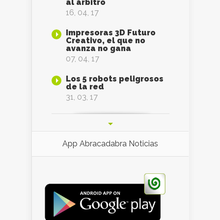
al árbitro
16, 04, 17
Impresoras 3D Futuro
Creativo, el que no
avanza no gana
07, 04, 17
Los 5 robots peligrosos
de la red
31, 03, 17
App Abracadabra Noticias