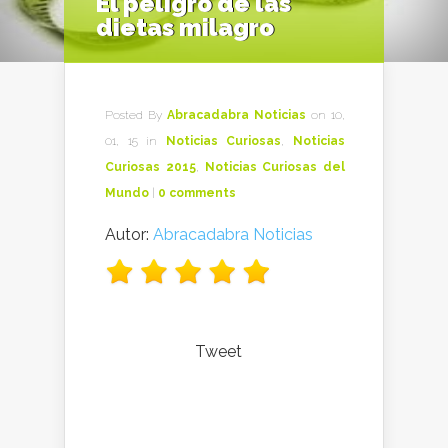
El peligro de las
dietas milagro
Posted By
Abracadabra Noticias
on 10,
01, 15 in
Noticias Curiosas
,
Noticias
Curiosas 2015
,
Noticias Curiosas del
Mundo
|
0 comments
Autor:
Abracadabra Noticias
Tweet