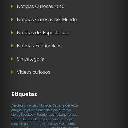
Noticias Curiosas 2016
Noticias Curiosas del Mundo
Noticias del Espectaculo
Noticias Economicas
Sin categoría
Videos curiosos
Etiquetas
cerveza
Aerofagia
alergias
Alopecia
Calvicie
cirugía
Dejar de fumar
divorcio
eliminar
facebook
ojeras
Flatulencias
fofisano
forbes
fumar
Halitosis
la mejor canción
la mejor
canción del mundo
lista forbes
Mal aliento