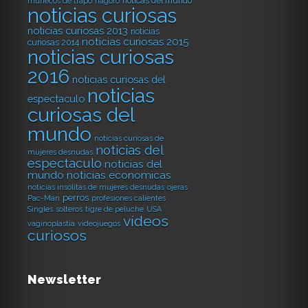
noticas del mundo
muñecos de trapo
nagoro
noticias curiosas
noticias curiosas 2013
noticias
noticias curiosas 2015
curiosas 2014
noticias curiosas
2016
noticias curiosas del
noticias
espectaculo
curiosas del
mundo
noticias curiosas de
noticias del
mujeres desnudas
espectaculo
noticias del
mundo
noticias economicas
noticias insólitas de mujeres desnudas
ojeras
perros
Pac-Man
profesiones calientes
Singles
solteros
tigre de peluche
USA
vídeos
vaginoplastia
videojuegos
curiosos
Newsletter