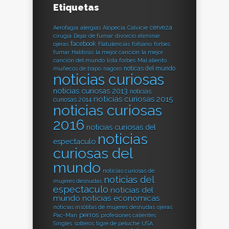
Etiquetas
cerveza
Aerofagia
alergias
Alopecia
Calvicie
cirugía
Dejar de fumar
divorcio
eliminar
facebook
ojeras
Flatulencias
fofisano
forbes
fumar
Halitosis
la mejor canción
la mejor
canción del mundo
lista forbes
Mal aliento
noticas del mundo
muñecos de trapo
nagoro
noticias curiosas
noticias curiosas 2013
noticias
noticias curiosas 2015
curiosas 2014
noticias curiosas
2016
noticias curiosas del
noticias
espectaculo
curiosas del
mundo
noticias curiosas de
noticias del
mujeres desnudas
espectaculo
noticias del
mundo
noticias economicas
noticias insólitas de mujeres desnudas
ojeras
perros
Pac-Man
profesiones calientes
Singles
solteros
tigre de peluche
USA