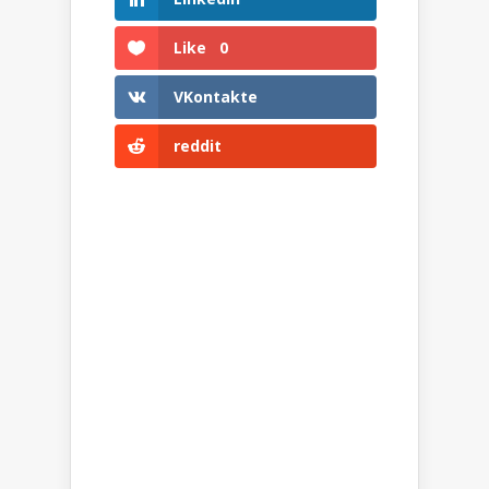
Like
0
VKontakte
reddit