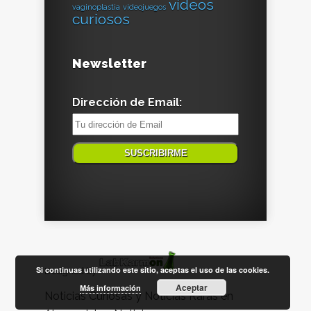
vídeos
vaginoplastia
videojuegos
curiosos
Newsletter
Dirección de Email:
Si continuas utilizando este sitio, aceptas el uso de las cookies.
Designed by
Aceptar
Más información
Noticias Curiosas y Noticias Raras en