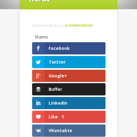
Escrita el 01, 10, 14 |
2 comentarios
Shares
Facebook
Twitter
Google+
Buffer
LinkedIn
Like
1
VKontakte