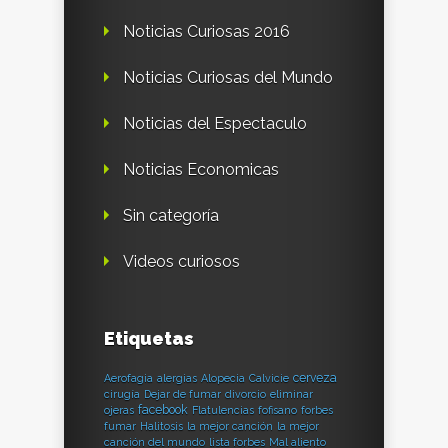
Noticias Curiosas 2016
Noticias Curiosas del Mundo
Noticias del Espectaculo
Noticias Economicas
Sin categoría
Videos curiosos
Etiquetas
cerveza
Aerofagia
alergias
Alopecia
Calvicie
cirugía
Dejar de fumar
divorcio
eliminar
facebook
ojeras
Flatulencias
fofisano
forbes
fumar
Halitosis
la mejor canción
la mejor
canción del mundo
lista forbes
Mal aliento