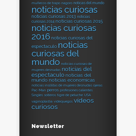
noticas del mundo
muñecos de trapo
nagoro
noticias curiosas
noticias curiosas 2013
noticias
noticias curiosas 2015
curiosas 2014
noticias curiosas
2016
noticias curiosas del
noticias
espectaculo
curiosas del
mundo
noticias curiosas de
noticias del
mujeres desnudas
espectaculo
noticias del
mundo
noticias economicas
noticias insólitas de mujeres desnudas
ojeras
perros
Pac-Man
profesiones calientes
Singles
solteros
tigre de peluche
USA
vídeos
vaginoplastia
videojuegos
curiosos
Newsletter