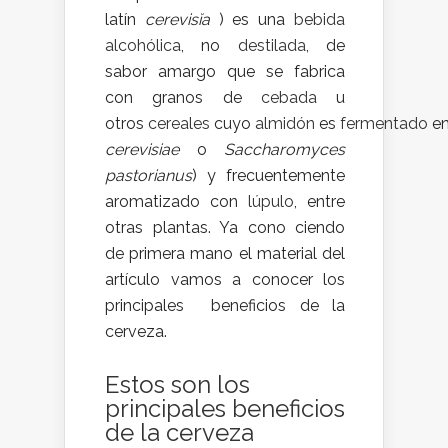
latín
cerevisĭa
) es una
bebida
alcohólica
, no
destilada
, de
sabor amargo que se fabrica
con granos de
cebada
u
otros
cereales
cuyo
almidón
es
fermentado
e
cerevisiae
o
Saccharomyces
pastorianus
) y frecuentemente
aromatizado con
lúpulo
, entre
otras plantas. Ya cono ciendo
de primera mano el material del
artículo vamos a conocer los
principales beneficios de la
cerveza.
Estos son los
principales beneficios
de la cerveza