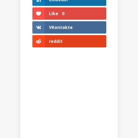
Like
0
VKontakte
reddit