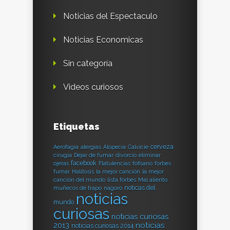
Noticias del Espectaculo
Noticias Economicas
Sin categoría
Videos curiosos
Etiquetas
cerveza
Aerofagia
alergias
Alopecia
Calvicie
cirugía
Dejar de fumar
divorcio
eliminar
facebook
ojeras
Flatulencias
fofisano
forbes
fumar
Halitosis
la mejor canción
la mejor
canción del mundo
lista forbes
Mal aliento
noticas del
muñecos de trapo
nagoro
noticias
mundo
curiosas
noticias curiosas
2013
noticias
noticias curiosas 2014