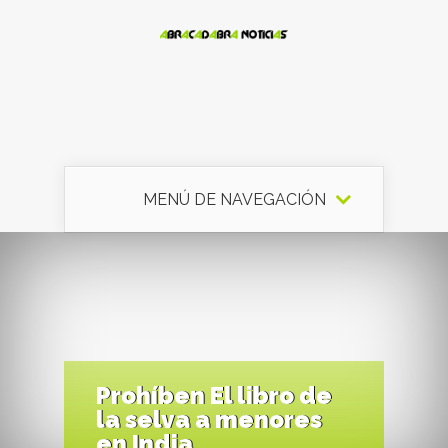
MENÚ DE NAVEGACIÓN
Prohíben El libro de
la selva a menores
en India