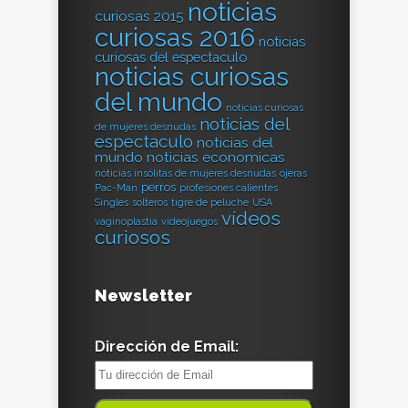
noticias
curiosas 2015
curiosas 2016
noticias
curiosas del espectaculo
noticias curiosas
del mundo
noticias curiosas
noticias del
de mujeres desnudas
espectaculo
noticias del
mundo
noticias economicas
noticias insólitas de mujeres desnudas
ojeras
perros
Pac-Man
profesiones calientes
Singles
solteros
tigre de peluche
USA
vídeos
vaginoplastia
videojuegos
curiosos
Newsletter
Dirección de Email: