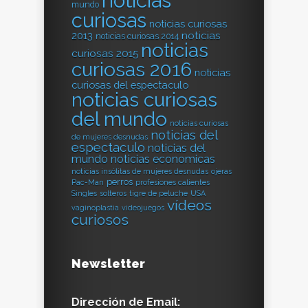
noticias
mundo
curiosas
noticias curiosas
2013
noticias
noticias curiosas 2014
noticias
curiosas 2015
curiosas 2016
noticias
curiosas del espectaculo
noticias curiosas
del mundo
noticias curiosas
noticias del
de mujeres desnudas
espectaculo
noticias del
mundo
noticias economicas
noticias insólitas de mujeres desnudas
ojeras
perros
Pac-Man
profesiones calientes
Singles
solteros
tigre de peluche
USA
vídeos
vaginoplastia
videojuegos
curiosos
Newsletter
Dirección de Email: