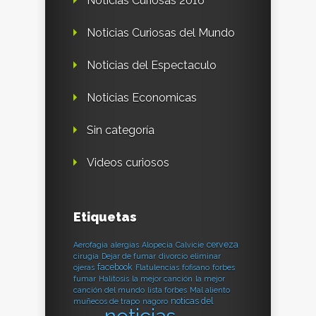
Noticias Curiosas 2016
Noticias Curiosas del Mundo
Noticias del Espectaculo
Noticias Economicas
Sin categoría
Videos curiosos
Etiquetas
cerveza
Aerofagia
alergias
Alopecia
Calvicie
cirugía
Dejar de fumar
divorcio
eliminar
facebook
ojeras
Flatulencias
fofisano
forbes
fumar
Halitosis
la mejor canción
la mejor
canción del mundo
lista forbes
Mal aliento
noticas del
muñecos de trapo
nagoro