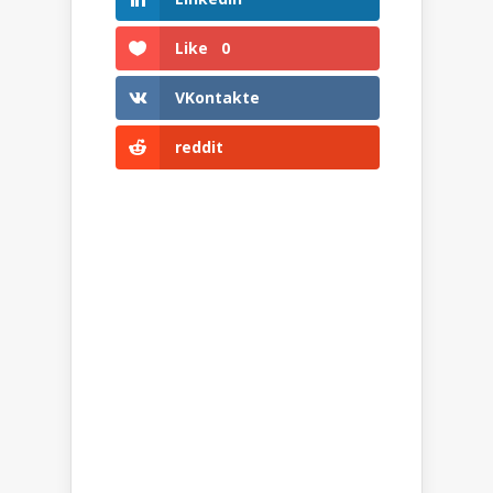
Like
0
VKontakte
reddit